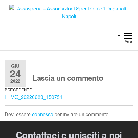
Menu
GIU
24
Lascia un commento
2022
PRECEDENTE
IMG_20220623_150751
Devi essere
connesso
per inviare un commento.
Contattaci e unisciti a noi