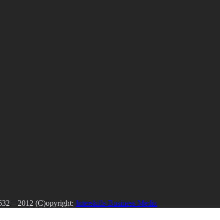
0632 – 2012 (C)opyright:
Interskills Business Media