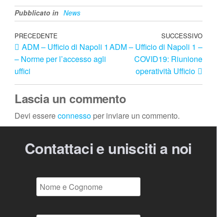
Pubblicato in
News
PRECEDENTE
SUCCESSIVO
ADM – Ufficio di Napoli 1
ADM – Ufficio di Napoli 1 –
– Norme per l’accesso agli
COVID19: Riunione
uffici
operatività Ufficio
Lascia un commento
Devi essere
connesso
per inviare un commento.
Contattaci e unisciti a noi