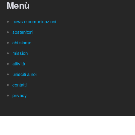
Menù
news e comunicazioni
sostenitori
chi siamo
mission
attività
unisciti a noi
contatti
privacy
Associazione Spedizionieri Doganali Napoli – Partita Iva:
94191160632 – 2012 (C)opyright:
Interskills Business Media